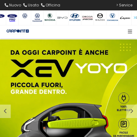
Nuovo
Usato
Officina
> Service