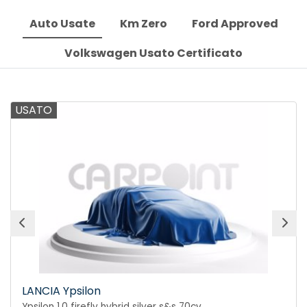
Auto Usate
Km Zero
Ford Approved
Volkswagen Usato Certificato
USATO
LANCIA Ypsilon
Ypsilon 1.0 firefly hybrid silver s&s 70cv