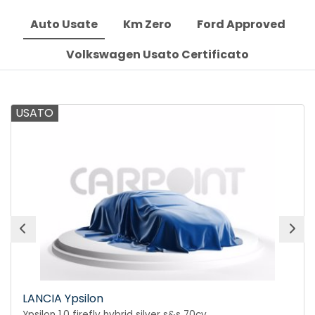
Auto Usate
Km Zero
Ford Approved
Volkswagen Usato Certificato
USATO
LANCIA Ypsilon
Ypsilon 1.0 firefly hybrid silver s&s 70cv