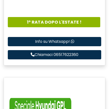
1° RATA DOPO L'ESTATE !
Info su Whatsapp!
Chiamaci 06517622360