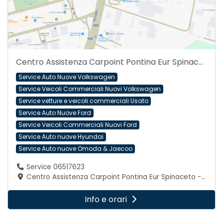
Centro Assistenza Carpoint Pontina Eur Spinaceto - Via Pontina 347
Service Auto Nuove Volkswagen
Service Veicoli Commerciali Nuovi Volkswagen
Service vetture e veicoli commerciali Usato
Service Auto Nuove Ford
Service Veicoli Commerciali Nuovi Ford
Service Auto nuove Hyundai
Service Auto nuove Omoda & Jaecoo
Service 06517623
Centro Assistenza Carpoint Pontina Eur Spinaceto - Via Pontina 347, 00128 Roma (Roma)
Info e orari