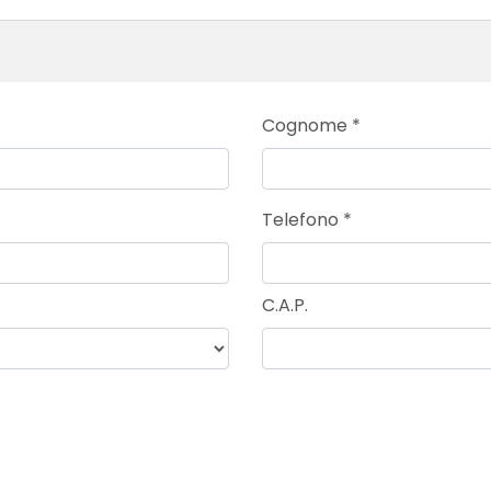
Cognome
*
Telefono
*
C.A.P.