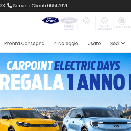
23
Servizio Clienti
06517621
Pronta Consegna
⭐ Noleggio
Usato
Sedi