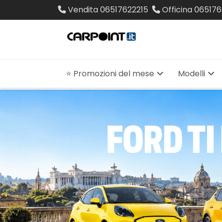
Vendita
06517622215
Officina
065176
⭐ Promozioni del mese
Modelli