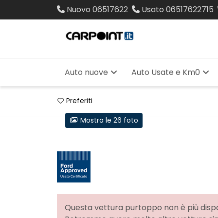
Nuovo
06517622
Usato
06517622715
Auto nuove
Auto Usate e Km0
Preferiti
Mostra le 26 foto
Questa vettura purtoppo non è più dispo