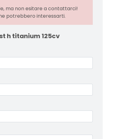
e, ma non esitare a contattarci!
he potrebbero interessarti.
st h titanium 125cv