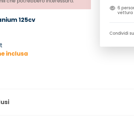
li che potrebbero interessarti.
6
person
vettura
tanium 125cv
Condividi su
t
ne inclusa
lusi