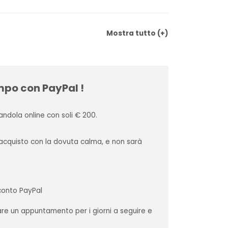
Mostra
tutto
(+)
mpo con PayPal !
ndola online con soli € 200.
l'acquisto con la dovuta calma, e non sarà
 conto PayPal
sare un appuntamento per i giorni a seguire e