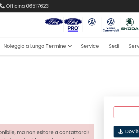
Officina
06517623
Noleggio a Lungo Termine
Service
Sedi
Serv
Dov'è
nibile, ma non esitare a contattarci!