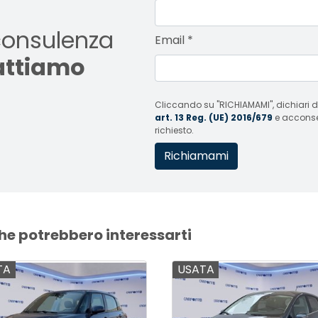
consulenza
Email
*
tattiamo
Cliccando su "RICHIAMAMI", dichiari di
art. 13 Reg. (UE) 2016/679
e acconsent
richiesto.
che potrebbero interessarti
TA
USATA