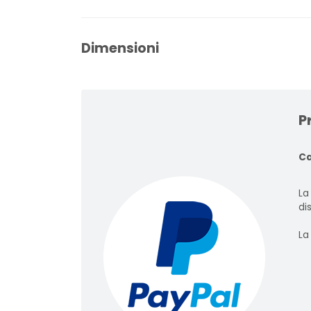
Dimensioni
P
Ca
La
dis
La