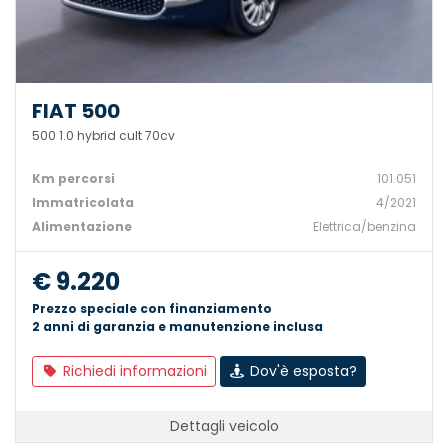
FIAT 500
500 1.0 hybrid cult 70cv
Km percorsi
101.051
Immatricolata
4/2021
Alimentazione
Elettrica/benzina
€ 9.220
Prezzo speciale con finanziamento
2 anni di garanzia e manutenzione inclusa
Richiedi informazioni
Dov'è esposta?
Dettagli veicolo