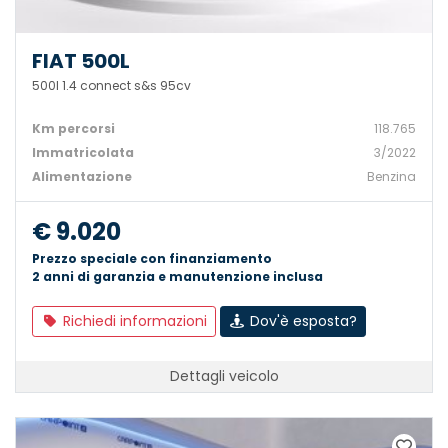
FIAT 500L
500l 1.4 connect s&s 95cv
Km percorsi
118.765
Immatricolata
3/2022
Alimentazione
Benzina
€ 9.020
Prezzo speciale con finanziamento
2 anni di garanzia e manutenzione inclusa
Richiedi informazioni
Dov'è esposta?
Dettagli veicolo