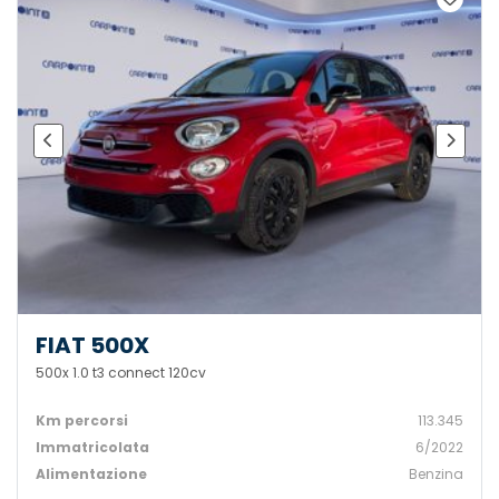
FIAT 500X
500x 1.0 t3 connect 120cv
Km percorsi
113.345
Immatricolata
6/2022
Alimentazione
Benzina