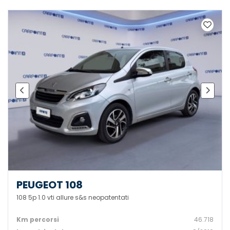
PEUGEOT 108
108 5p 1.0 vti allure s&s neopatentati
Km percorsi
46.718