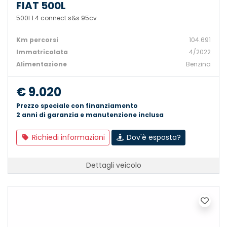
FIAT 500L
500l 1.4 connect s&s 95cv
Km percorsi
104.691
Immatricolata
4/2022
Alimentazione
Benzina
€ 9.020
Prezzo speciale con finanziamento
2 anni di garanzia e manutenzione inclusa
Richiedi informazioni
Dov'è esposta?
Dettagli veicolo