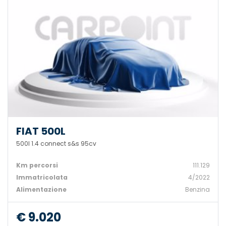
FIAT 500L
500l 1.4 connect s&s 95cv
Km percorsi
111.129
Immatricolata
4/2022
Alimentazione
Benzina
€ 9.020