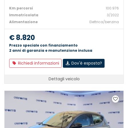
Km percorsi
100.976
Immatricolata
3/2022
Alimentazione
Elettrica/benzina
€ 8.820
Prezzo speciale con finanziamento
2 anni di garanzia e manutenzione inclusa
Richiedi informazioni
Dov'è esposta?
Dettagli veicolo