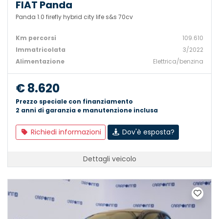
FIAT Panda
Panda 1.0 firefly hybrid city life s&s 70cv
Km percorsi
109.610
Immatricolata
3/2022
Alimentazione
Elettrica/benzina
€ 8.620
Prezzo speciale con finanziamento
2 anni di garanzia e manutenzione inclusa
Richiedi informazioni
Dov'è esposta?
Dettagli veicolo