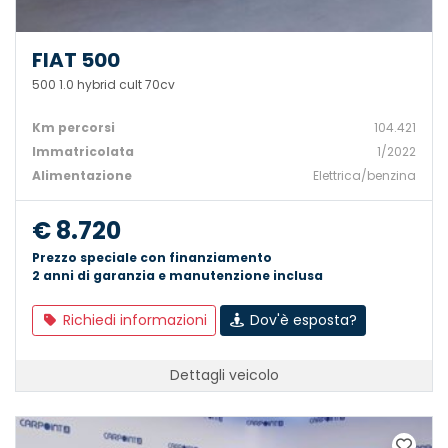
FIAT 500
500 1.0 hybrid cult 70cv
Km percorsi
104.421
Immatricolata
1/2022
Alimentazione
Elettrica/benzina
€ 8.720
Prezzo speciale con finanziamento
2 anni di garanzia e manutenzione inclusa
Richiedi informazioni
Dov'è esposta?
Dettagli veicolo