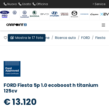
Nuovo
Usato
Officina
> Service
Mostra le 17 foto
Preferiti
Home
Ricerca auto
FORD
Fiesta
FORD Fiesta 5p 1.0 ecoboost h titanium
125cv
€ 13.120