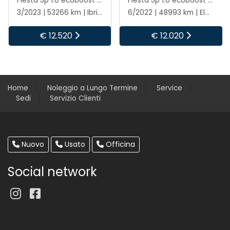
Fiesta 5p 1.0 ecoboost h titanium 125cv
Fiesta 5p 1.0 ecoboost h titanium 125cv
3/2023 | 53266 km | Ibrida | Manuale
6/2022 | 48993 km | Elettrica/benzina | Manuale
€ 12.520
€ 12.020
Home
Noleggio a Lungo Termine
Service
Sedi
Servizio Clienti
Nuovo
Usato
Officina
Social network