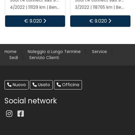
500l 1.4 connect s&s 95cv
500l cross 1.3 mjt 95cv my20
3/2022 | 118765 km | Benzina | Manuale
3/2022 | 110257 km | Gasolio | Manuale
€ 9.020
€ 11.020
Home
Noleggio a Lungo Termine
Service
Sedi
Servizio Clienti
Nuovo
Usato
Officina
Social network