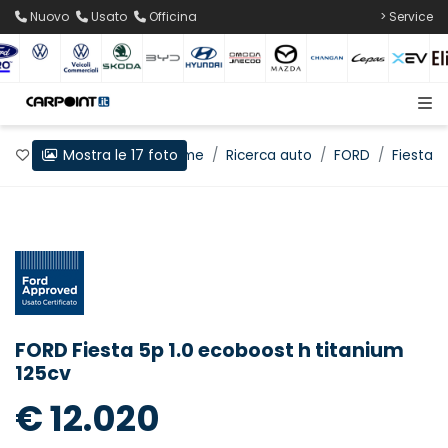
Nuovo
Usato
Officina
> Service
Mostra le 17 foto
Preferiti
Home
Ricerca auto
FORD
Fiesta
FORD Fiesta 5p 1.0 ecoboost h titanium
125cv
€ 12.020