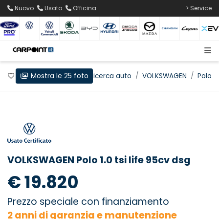
Nuovo
Usato
Officina
> Service
Mostra le 25 foto
Preferiti
Home
Ricerca auto
VOLKSWAGEN
Polo
VOLKSWAGEN Polo 1.0 tsi life 95cv dsg
€ 19.820
Prezzo speciale con finanziamento
2 anni di garanzia e manutenzione