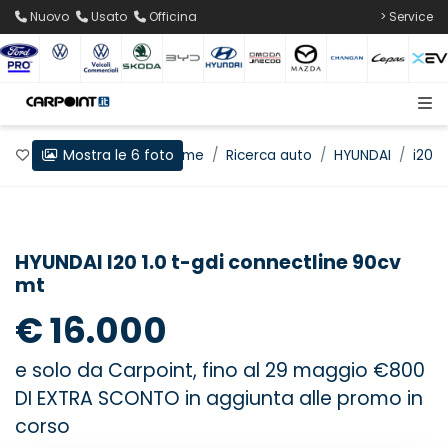
Nuovo
Usato
Officina
> Service
Mostra le 6 foto
Preferiti
Home
Ricerca auto
HYUNDAI
i20
HYUNDAI I20 1.0 t-gdi connectline 90cv
mt
€ 16.000
e solo da Carpoint, fino al 29 maggio €800
DI EXTRA SCONTO in aggiunta alle promo in
corso