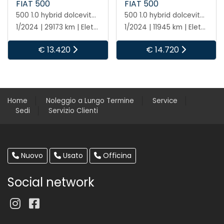
FIAT 500
FIAT 500
500 1.0 hybrid dolcevita 70cv
500 1.0 hybrid dolcevita 70cv
1/2024 | 29173 km | Elettrica/benzina | Manuale
1/2024 | 11945 km | Elettrica/benzina | Manuale
€ 13.420
€ 14.720
Home
Noleggio a Lungo Termine
Service
Sedi
Servizio Clienti
Nuovo
Usato
Officina
Social network