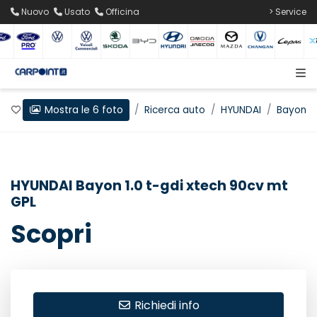
Nuovo
Usato
Officina
> Service
Mostra le 6 foto
Preferiti
Home
Ricerca auto
HYUNDAI
Bayon
HYUNDAI Bayon 1.0 t-gdi xtech 90cv mt
GPL
Scopri
Richiedi info