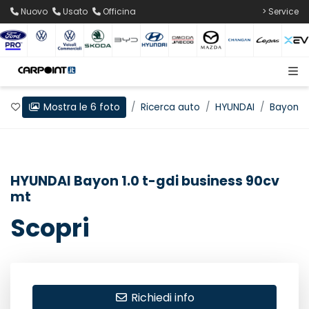
Nuovo
Usato
Officina
> Service
Mostra le 6 foto
Preferiti
Home
Ricerca auto
HYUNDAI
Bayon
HYUNDAI Bayon 1.0 t-gdi business 90cv
mt
Scopri
Richiedi info