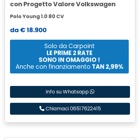
con Progetto Valore Volkswagen
Polo Young 1.0 80 CV
da
€ 18.900
Solo da Carpoint
LE PRIME 2 RATE
SONO IN OMAGGIO !
Anche con
finanziamento
TAN 2,99%
Info su Whatsapp
Chiamaci 06517622415