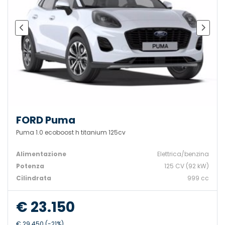
FORD Puma
Puma 1.0 ecoboost h titanium 125cv
Alimentazione
Elettrica/benzina
Potenza
125 CV (92 kW)
Cilindrata
999 cc
€ 23.150
€ 29.450 (-21%)