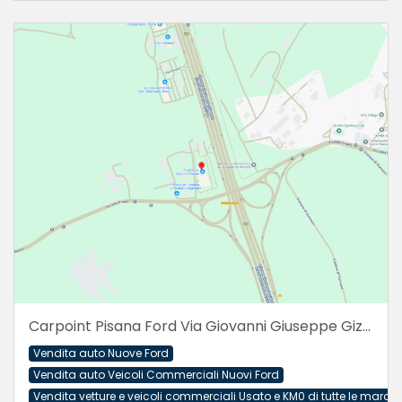
Carpoint Pisana Ford Via Giovanni Giuseppe Gizzi angolo Via della Pisana, snc
Vendita auto Nuove Ford
Vendita auto Veicoli Commerciali Nuovi Ford
Vendita vetture e veicoli commerciali Usato e KM0 di tutte le march