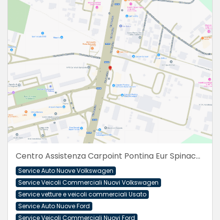
Centro Assistenza Carpoint Pontina Eur Spinaceto - Via Pontina 347
Service Auto Nuove Volkswagen
Service Veicoli Commerciali Nuovi Volkswagen
Service vetture e veicoli commerciali Usato
Service Auto Nuove Ford
Service Veicoli Commerciali Nuovi Ford