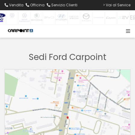
Vendita
Officina
Servizio Clienti
> Vai al Service
Sedi Ford Carpoint