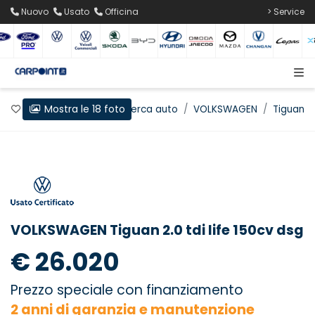
Nuovo
Usato
Officina
> Service
Mostra le 18 foto
Preferiti
Home
Ricerca auto
VOLKSWAGEN
Tiguan
VOLKSWAGEN Tiguan 2.0 tdi life 150cv dsg
€ 26.020
Prezzo speciale con finanziamento
2 anni di garanzia e manutenzione