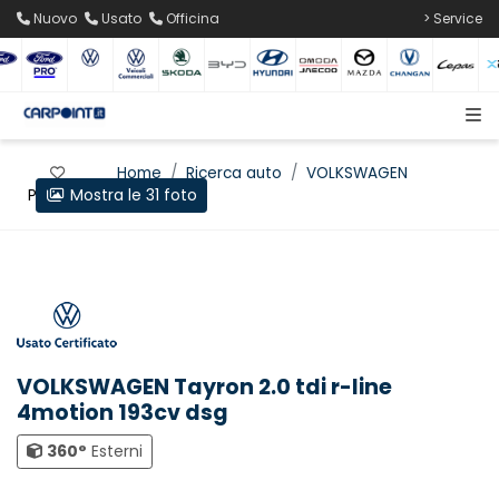
Nuovo
Usato
Officina
> Service
Home
Ricerca auto
VOLKSWAGEN
Mostra le 31 foto
Preferiti
Tayron
VOLKSWAGEN Tayron 2.0 tdi r-line
4motion 193cv dsg
360°
Esterni