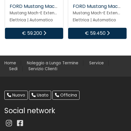
FORD Mustang Mach-E
FORD Mustang Mach-E
Mustang Mach-E Extended Range Premium 276 CV
Mustang Mach-E Extended Range Premium 276 CV
Elettrica | Automatico
Elettrica | Automatico
€ 59.450
€ 59.200
Home
Noleggio a Lungo Termine
Service
Sedi
Servizio Clienti
Nuovo
Usato
Officina
Social network