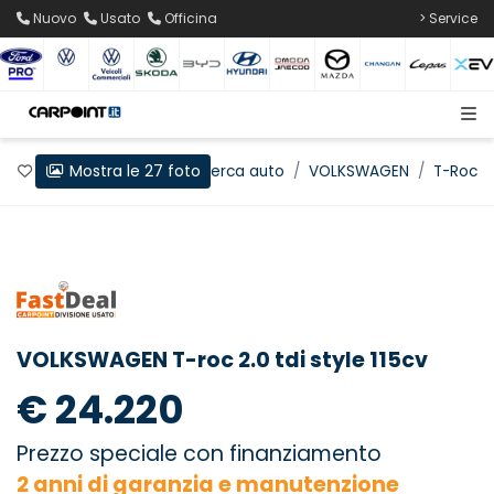
Nuovo
Usato
Officina
> Service
Mostra le 27 foto
Preferiti
Home
Ricerca auto
VOLKSWAGEN
T-Roc
VOLKSWAGEN T-roc 2.0 tdi style 115cv
€ 24.220
Prezzo speciale con finanziamento
2 anni di garanzia e manutenzione