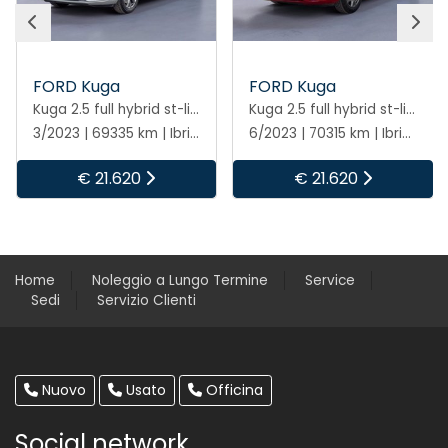
FORD Kuga
FORD Kuga
Kuga 2.5 full hybrid st-line 2wd 190cv cvt
Kuga 2.5 full hybrid st-line 2wd 190cv cvt
6/2023 | 70315 km | Ibrida | Automatico
8/2023 | 27596 km | Elettrica/benzina | Automatico
€ 21.620
€ 22.420
Home
Noleggio a Lungo Termine
Service
Sedi
Servizio Clienti
Nuovo
Usato
Officina
Social network