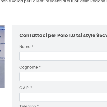
 è valida per i clienti residenti al di fuori della Regione 
Contattaci per Polo 1.0 tsi style 95c
Nome
*
Cognome
*
C.A.P.
*
Telefono
*