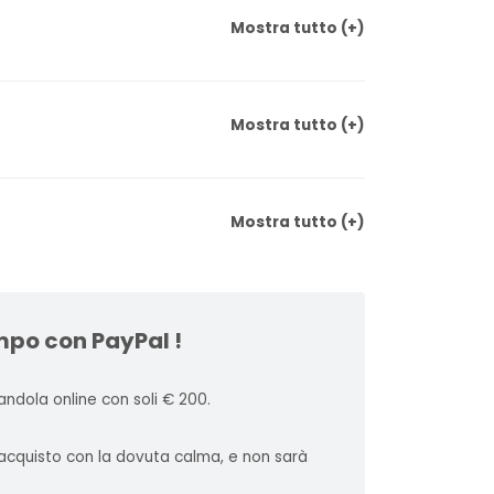
Mostra
tutto
(+)
Mostra
tutto
(+)
Mostra
tutto
(+)
mpo con PayPal !
ndola online con soli € 200.
l'acquisto con la dovuta calma, e non sarà