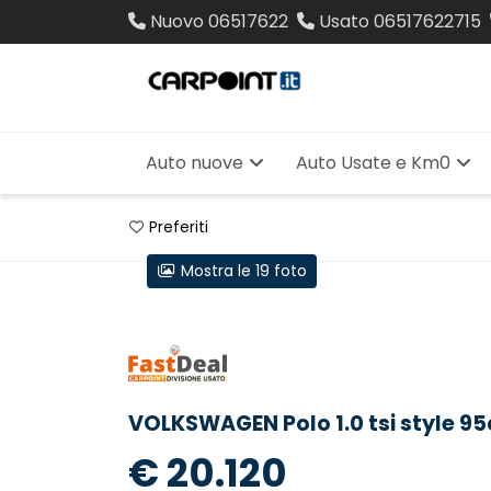
Nuovo
06517622
Usato
06517622715
Auto nuove
Auto Usate e Km0
Preferiti
Mostra le 19 foto
VOLKSWAGEN Polo 1.0 tsi style 95
€ 20.120