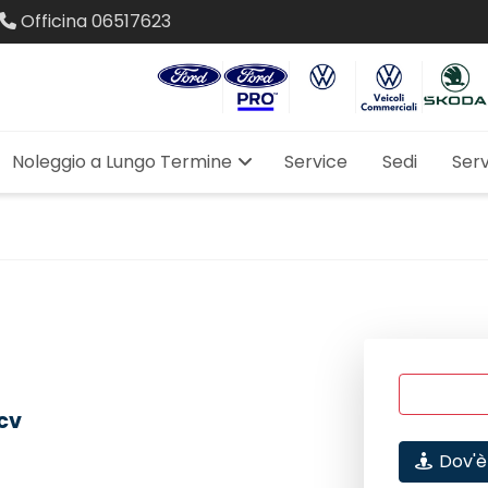
Officina
06517623
Noleggio a Lungo Termine
Service
Sedi
Serv
cv
Dov'è