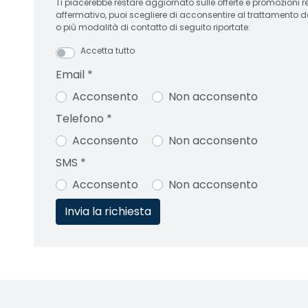
Ti piacerebbe restare aggiornato sulle offerte e promozioni relative
affermativo, puoi scegliere di acconsentire al trattamento d
o più modalità di contatto di seguito riportate:
Accetta tutto
Email
*
Acconsento
Non acconsento
Telefono
*
Acconsento
Non acconsento
SMS
*
Acconsento
Non acconsento