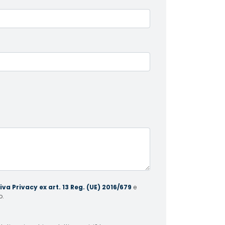
va Privacy ex art. 13 Reg. (UE) 2016/679
e
o.