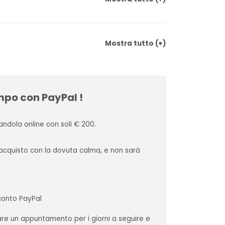
Mostra
tutto
(+)
mpo con PayPal !
ndola online con soli € 200.
l'acquisto con la dovuta calma, e non sarà
 conto PayPal
sare un appuntamento per i giorni a seguire e