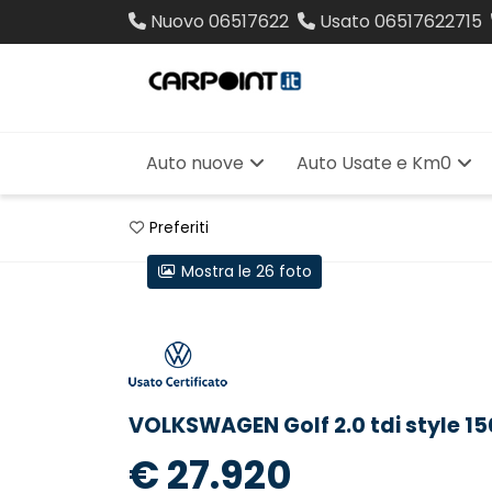
Nuovo
06517622
Usato
06517622715
Auto nuove
Auto Usate e Km0
Preferiti
Mostra le 26 foto
VOLKSWAGEN Golf 2.0 tdi style 1
€ 27.920