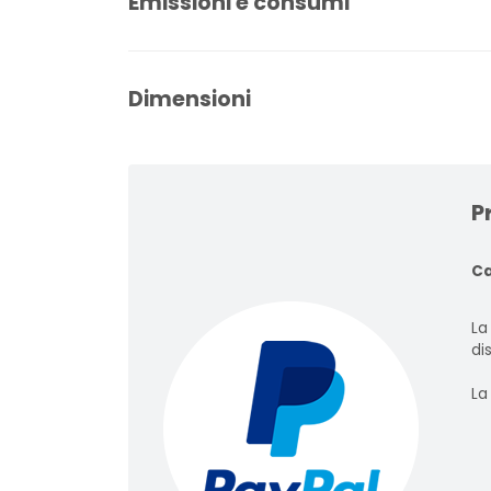
Emissioni e consumi
Dimensioni
P
Ca
La
dis
La