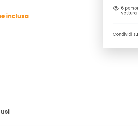
6
person
vettura
ne inclusa
Condividi su
lusi