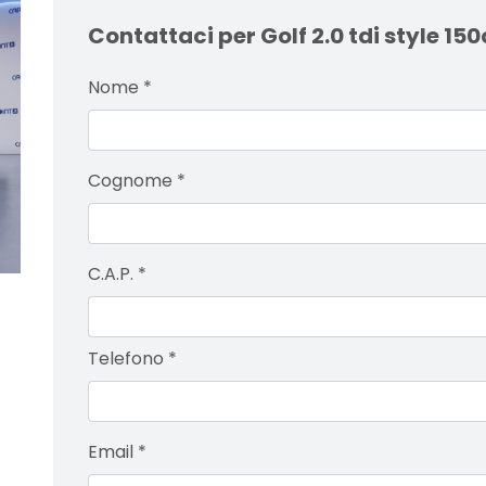
Contattaci per Golf 2.0 tdi style 15
Nome
*
Cognome
*
C.A.P.
*
Telefono
*
Email
*