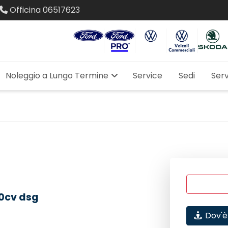
Officina
06517623
Noleggio a Lungo Termine
Service
Sedi
Serv
50cv dsg
Dov'è