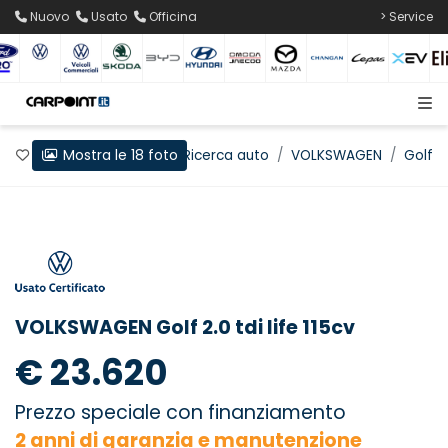
Nuovo
Usato
Officina
> Service
Mostra le 18 foto
Preferiti
Home
Ricerca auto
VOLKSWAGEN
Golf
VOLKSWAGEN Golf 2.0 tdi life 115cv
€ 23.620
Prezzo speciale con finanziamento
2 anni di garanzia e manutenzione