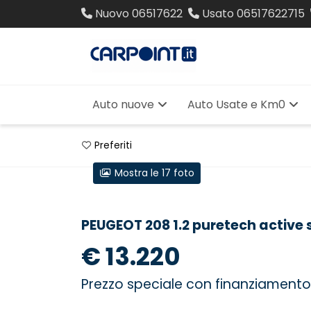
Nuovo
06517622
Usato
06517622715
Auto nuove
Auto Usate e Km0
Preferiti
Mostra le 17 foto
PEUGEOT 208 1.2 puretech active
€ 13.220
Prezzo speciale con finanziamento