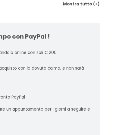
Mostra
tutto
(+)
mpo con PayPal !
ndola online con soli € 200.
l'acquisto con la dovuta calma, e non sarà
 conto PayPal
sare un appuntamento per i giorni a seguire e