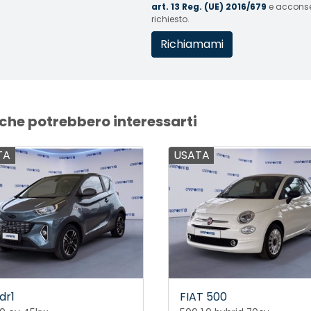
art. 13 Reg. (UE) 2016/679
e acconsent
richiesto.
 che potrebbero interessarti
TA
USATA
dr1
FIAT 500