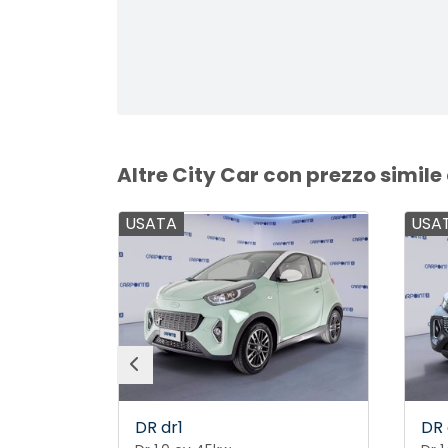
Altre City Car con prezzo simile
USATA
USA
DR dr1
DR 