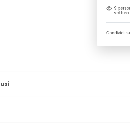
9
person
vettura
Condividi su
lusi