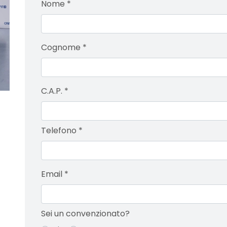
Nome
*
Cognome
*
C.A.P.
*
Telefono
*
Email
*
Sei un convenzionato?