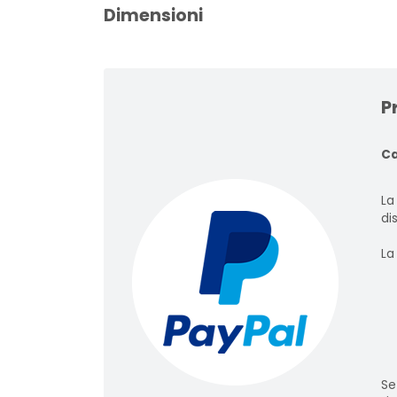
Dimensioni
P
Ca
La
dis
La
Se