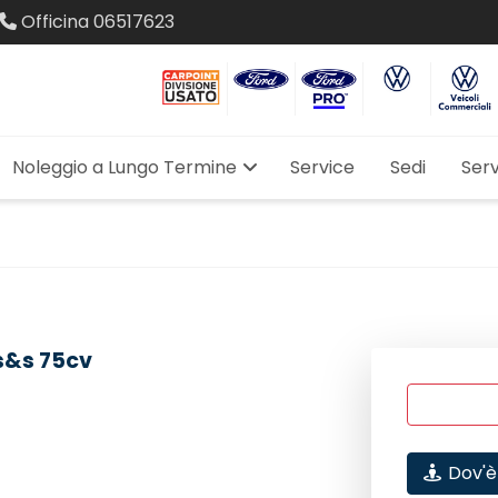
Officina
06517623
Noleggio a Lungo Termine
Service
Sedi
Serv
 s&s 75cv
Dov'è