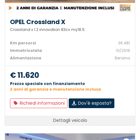
OPEL Crossland X
Crossland x 1.2 innovation 83cv my18.5
Km percorsi
36.481
Immatricolata
10/2019
Alimentazione
Benzina
€ 11.620
Prezzo speciale con finanziamento
2 anni di garanzia e manutenzione inclusa
Richiedi informazioni
Dov'è esposta?
Dettagli veicolo