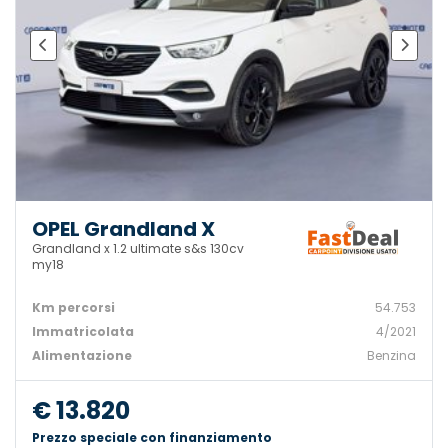
OPEL Grandland X
Grandland x 1.2 ultimate s&s 130cv
my18
Km percorsi
54.753
Immatricolata
4/2021
Alimentazione
Benzina
€ 13.820
Prezzo speciale con finanziamento