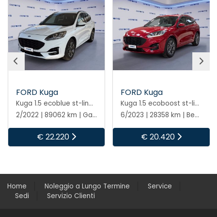
FORD Kuga
FORD Kuga
Kuga 1.5 ecoblue st-line x 2wd 120cv auto
Kuga 1.5 ecoboost st-line 2wd 150cv
2/2022 | 89062 km | Gasolio | Automatico
6/2023 | 28358 km | Benzina | Manuale
€ 22.220
€ 20.420
Home
Noleggio a Lungo Termine
Service
Sedi
Servizio Clienti