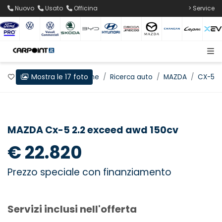
Nuovo
Usato
Officina
> Service
Mostra le 17 foto
Preferiti
Home
Ricerca auto
MAZDA
CX-5
MAZDA Cx-5 2.2 exceed awd 150cv
€ 22.820
Prezzo speciale con finanziamento
Servizi inclusi nell'offerta