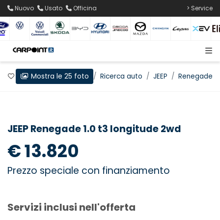
Nuovo
Usato
Officina
> Service
Mostra le 25 foto
Preferiti
Home
Ricerca auto
JEEP
Renegade
JEEP Renegade 1.0 t3 longitude 2wd
€ 13.820
Prezzo speciale con finanziamento
Servizi inclusi nell'offerta