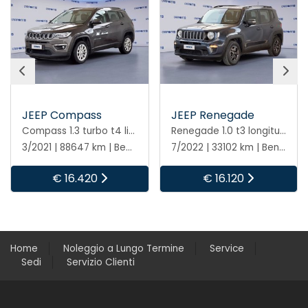
JEEP Compass
JEEP Renegade
Compass 1.3 turbo t4 limited 2wd 150cv ddct
Renegade 1.0 t3 longitude 2wd
3/2021 | 88647 km | Benzina | Automatico
7/2022 | 33102 km | Benzina | Manuale
€ 16.420
€ 16.120
Home
Noleggio a Lungo Termine
Service
Sedi
Servizio Clienti