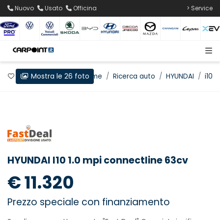
Nuovo
Usato
Officina
> Service
Mostra le 26 foto
Preferiti
Home
Ricerca auto
HYUNDAI
i10
HYUNDAI I10 1.0 mpi connectline 63cv
€ 11.320
Prezzo speciale con finanziamento