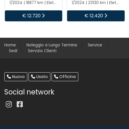
1/2024 | 23130 km | Elettrica/benzina | Manuale
1/2024 | 18442 km | Elettrica/benzina | Manuale
€ 12.420
€ 13.720
Home
Noleggio a Lungo Termine
Service
Sedi
Servizio Clienti
Nuovo
Usato
Officina
Social network