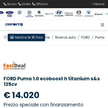
Nuovo
Usato
Officina
> Service
Mostra le 18 foto
Preferiti
Home
Ricerca auto
FORD
Puma
FORD Puma 1.0 ecoboost h titanium s&s
125cv
€ 14.020
Prezzo speciale con finanziamento