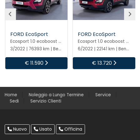
FORD EcoSport
FORD EcoSport
Ecosport 1.0 ecoboost active s&s 125cv
Ecosport 1.0 ecoboost active s&s 125cv
3/2022 | 76393 km | Benzina | Manuale
6/2022 | 22141 km | Benzina | Manuale
€ 11.590
€ 13.720
Home
Noleggio a Lungo Termine
Service
Sedi
Servizio Clienti
Nuovo
Usato
Officina