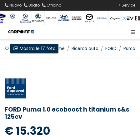
Nuovo
Usato
Officina
> Service
Mostra le 17 foto
Preferiti
Home
Ricerca auto
FORD
Puma
FORD Puma 1.0 ecoboost h titanium s&s
125cv
€ 15.320