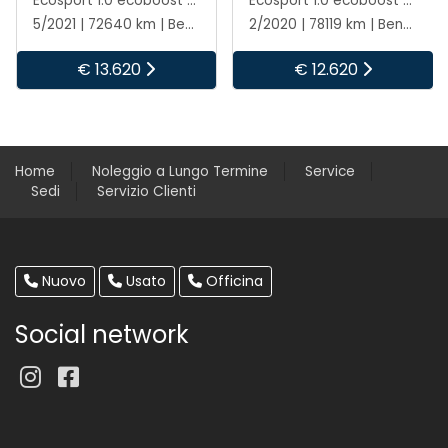
Ecosport 1.0 ecoboost st-line s&s 125cv my20.25
Ecosport 1.0 ecoboost st-line s&s 125cv my20.25
5/2021 | 72640 km | Benzina | Manuale
2/2020 | 78119 km | Benzina | Manuale
€ 13.620
€ 12.620
Home
Noleggio a Lungo Termine
Service
Sedi
Servizio Clienti
Nuovo
Usato
Officina
Social network