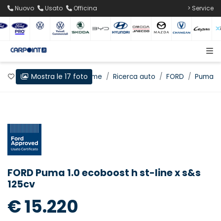
Nuovo
Usato
Officina
> Service
Mostra le 17 foto
Preferiti
Home
Ricerca auto
FORD
Puma
FORD Puma 1.0 ecoboost h st-line x s&s
125cv
€ 15.220