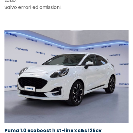
Lazio.
Salvo errori ed omissioni.
Puma 1.0 ecoboost h st-line x s&s 125cv