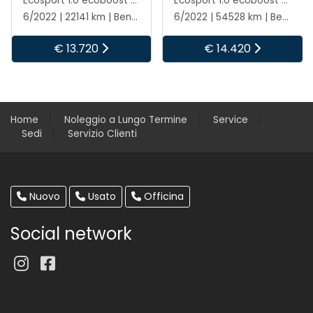
Ecosport 1.0 ecoboost active s&s 125cv
Ecosport 1.0 ecoboost st-line s&s 125cv my20.25
6/2022 | 22141 km | Benzina | Manuale
6/2022 | 54528 km | Benzina | Manuale
€ 13.720
€ 14.420
Home
Noleggio a Lungo Termine
Service
Sedi
Servizio Clienti
Nuovo
Usato
Officina
Social network