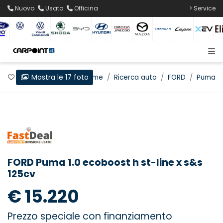
Nuovo
Usato
Officina
> Service
Mostra le 17 foto
Preferiti
Home
Ricerca auto
FORD
Puma
FORD Puma 1.0 ecoboost h st-line x s&s
125cv
€ 15.220
Prezzo speciale con finanziamento