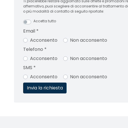
Ti piacerebbe restare aggiornato sulle offerte e promozioni relative
affermativo, puoi scegliere di acconsentire al trattamento d
o più modalità di contatto di seguito riportate:
Accetta tutto
Email
*
Acconsento
Non acconsento
Telefono
*
Acconsento
Non acconsento
SMS
*
Acconsento
Non acconsento