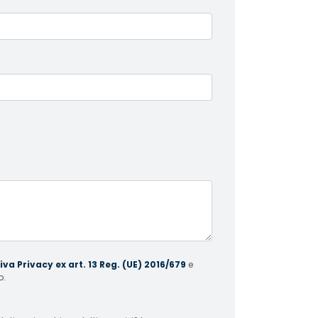
va Privacy ex art. 13 Reg. (UE) 2016/679
e
o.