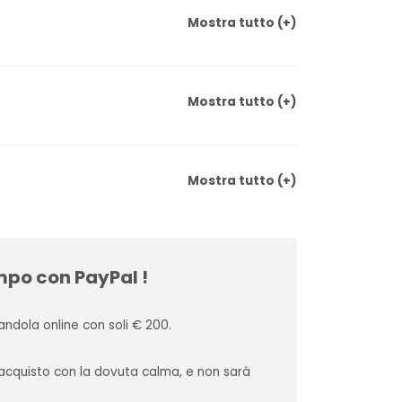
Mostra
tutto
(+)
Mostra
tutto
(+)
Mostra
tutto
(+)
mpo con PayPal !
ndola online con soli € 200.
l'acquisto con la dovuta calma, e non sarà