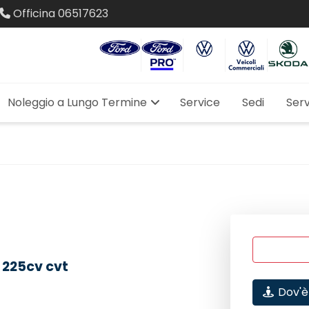
Officina
06517623
Noleggio a Lungo Termine
Service
Sedi
Serv
 225cv cvt
Dov'è