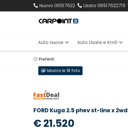
Nuovo
06517622
Usato
06517622715
Auto nuove
Auto Usate e Km0
Preferiti
Mostra le 18 foto
FORD Kuga 2.5 phev st-line x 2wd
€ 21.520