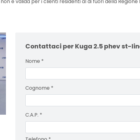
 è valida per i clienti residenti al di fuori della Regione 
Contattaci per Kuga 2.5 phev st-li
Nome
*
Cognome
*
C.A.P.
*
Telefono
*