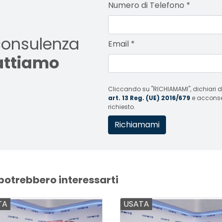
Numero di Telefono
*
consulenza
Email
*
tattiamo
Cliccando su "RICHIAMAMI", dichiari di
art. 13 Reg. (UE) 2016/679
e acconsent
richiesto.
 potrebbero interessarti
TA
USATA