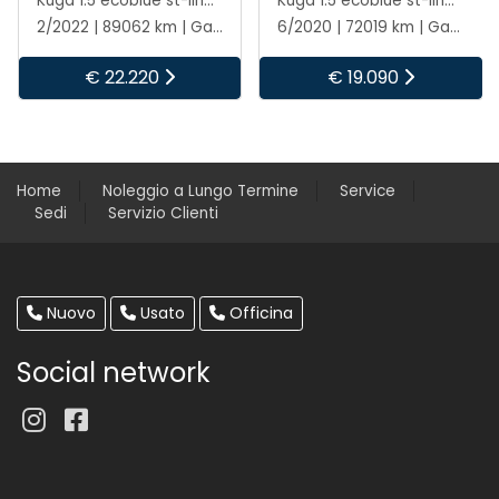
Kuga 1.5 ecoblue st-line x 2wd 120cv auto
Kuga 1.5 ecoblue st-line x 2wd 120cv auto
2/2022 | 89062 km | Gasolio | Automatico
6/2020 | 72019 km | Gasolio | Automatico
€ 22.220
€ 19.090
Home
Noleggio a Lungo Termine
Service
Sedi
Servizio Clienti
Nuovo
Usato
Officina
Social network