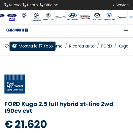
Nuovo
Usato
Officina
> Service
Mostra le 17 foto
Preferiti
Home
Ricerca auto
FORD
Kuga
FORD Kuga 2.5 full hybrid st-line 2wd
190cv cvt
€ 21.620