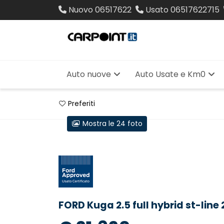
Nuovo
06517622
Usato
06517622715
Auto nuove
Auto Usate e Km0
Preferiti
Mostra le 24 foto
FORD Kuga 2.5 full hybrid st-line