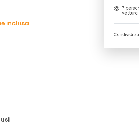
7
person
vettura
ne inclusa
Condividi su
lusi