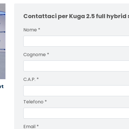
Contattaci per Kuga 2.5 full hybrid 
Nome
*
Cognome
*
C.A.P.
*
vt
Telefono
*
Email
*