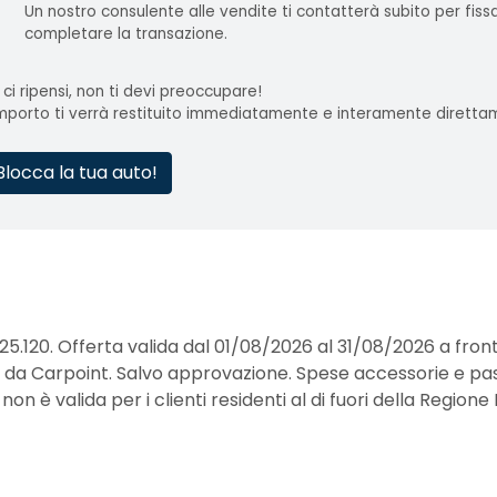
Un nostro consulente alle vendite ti contatterà subito per fis
completare la transazione.
 ci ripensi, non ti devi preoccupare!
importo ti verrà restituito immediatamente e interamente diretta
Blocca la tua auto!
25.120. Offerta valida dal 01/08/2026 al 31/08/2026 a fro
erte da Carpoint. Salvo approvazione. Spese accessorie e pa
 è valida per i clienti residenti al di fuori della Regione 