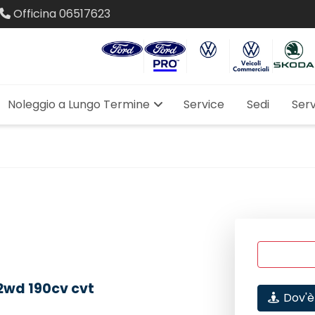
Officina
06517623
Noleggio a Lungo Termine
Service
Sedi
Serv
 2wd 190cv cvt
Dov'è