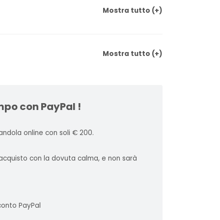
Mostra
tutto
(+)
Mostra
tutto
(+)
mpo con PayPal !
ndola online con soli € 200.
l'acquisto con la dovuta calma, e non sarà
 conto PayPal