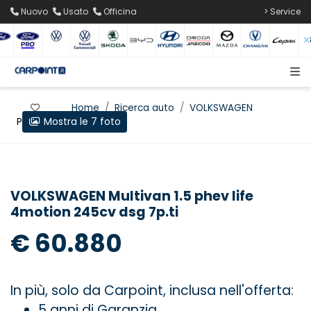
Nuovo
Usato
Officina
> Service
Home
Ricerca auto
VOLKSWAGEN
Mostra le 7 foto
Preferiti
Multivan
VOLKSWAGEN Multivan 1.5 phev life
4motion 245cv dsg 7p.ti
€ 60.880
In più, solo da Carpoint, inclusa nell'offerta:
5 anni di Garanzia