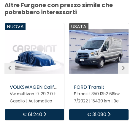
Altre Furgone con prezzo simile che
potrebbero interessarti
USATA
NUOVA
FORD Transit
FORD Transit Courier
E transit 350 l3h2 68kwh 184cv trend
E transit courier v769 trend 43.6kwh
7/2022 | 15420 km | Benzina | Automatico
Elettrica | Automatico
€ 31.080
€ 24.850