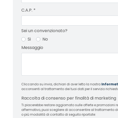
C.A.P.
*
Sei un convenzionato?
Si
No
Messaggio
Cliccando su invia, dichiari di aver letto la nostra
Informati
acconsenti al trattamento dei tuoi dati per il servizio richiest
Raccolta di consenso per finalità di marketing
Ti piacerebbe restare aggiornato sulle offerte e promozioni relative
affermativo, puoi scegliere di acconsentire al trattamento d
o più modalità di contatto di seguito riportate: