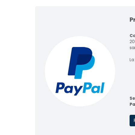
P
Ca
20
sar
La
Se
Pa