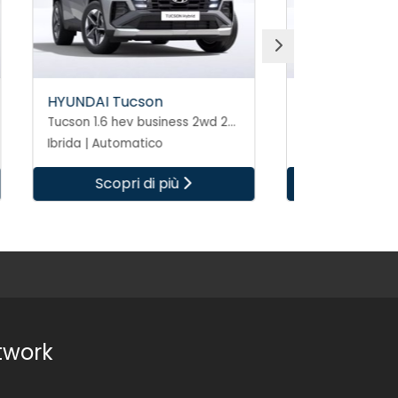
HYUNDAI Tucson
HYUNDA
Tucson 1.6 hev business 2wd 239cv auto
Tucson 1.6 hev business 2wd 239cv auto
Ibrida | Automatico
Ibrida | 
Scopri di più
S
twork