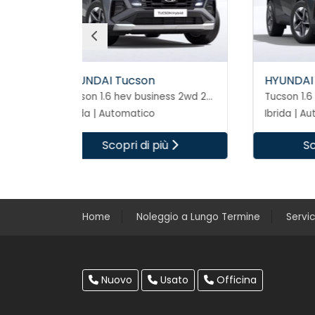
HYUNDAI Tucson
HY
Tucson 1.6 hev business 2wd 239cv auto
Tucson 1.6 hev business 2wd 239cv auto
Ibrida | Automatico
Ibri
ù
Scopri di più
Home
Noleggio a Lungo Termine
Servi
Nuovo
Usato
Officina