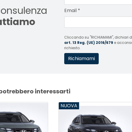
consulenza
Email
*
tattiamo
Cliccando su "RICHIAMAMI", dichiari di
art. 13 Reg. (UE) 2016/679
e acconsent
richiesto.
 potrebbero interessarti
VA
NUOVA