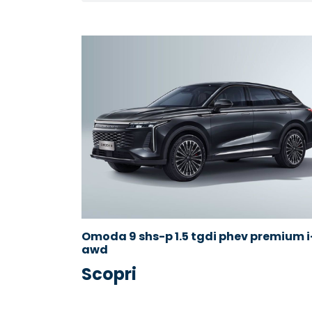
Omoda 9 shs-p 1.5 tgdi phev premium i
awd
Scopri