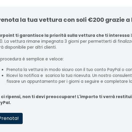
renota la tua vettura con soli €200 grazie a
rpoint ti garantisce la priorità sulla vettura che ti interessa
b
0. La vettura rimane impegnata 3 giorni per permetterti di finaliz
à disponibile per altri clienti.
 procedura è semplice e veloce:
Prenota la vettura in modo sicuro con il tuo conto PayPal o con
Ricevi la notifica e scarica la tua ricevuta. Un nostro consulen
fissare un appuntamento per i giorni a seguire e completare la
 ci ripensi, non ti devi preoccupare! L'importo ti verrà rest
yPal.
Prenota!