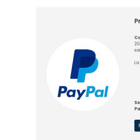
P
Ca
20
sar
La
Se
Pa