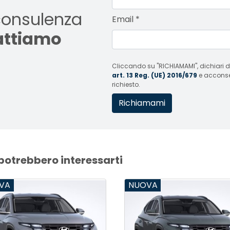
consulenza
Email
*
tattiamo
Cliccando su "RICHIAMAMI", dichiari di
art. 13 Reg. (UE) 2016/679
e acconsent
richiesto.
 potrebbero interessarti
VA
NUOVA