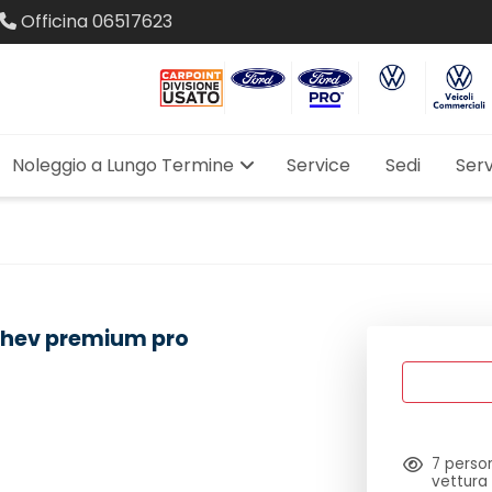
Officina
06517623
Noleggio a Lungo Termine
Service
Sedi
Serv
phev premium pro
7
person
vettura