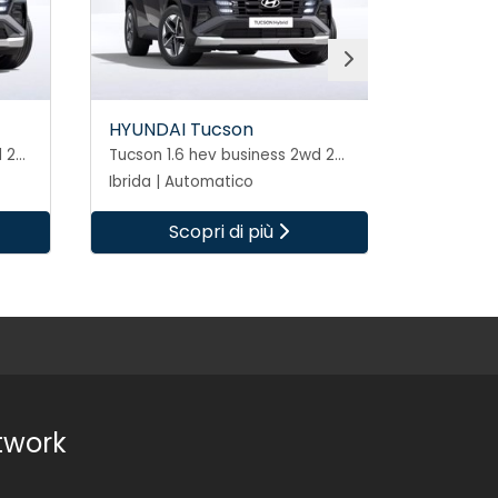
HYUNDAI Tucson
HYUNDAI
Tucson 1.6 hev business 2wd 239cv auto
Tucson 1.6 hev business 2wd 239cv auto
Ibrida | Automatico
Ibrida | 
Scopri di più
S
twork