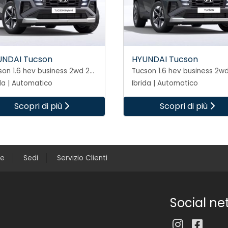
UNDAI Tucson
HYUNDAI Tucson
Tucson 1.6 hev business 2wd 239cv auto
da | Automatico
Ibrida | Automatico
Scopri di più
Scopri di più
ce
Sedi
Servizio Clienti
Social ne