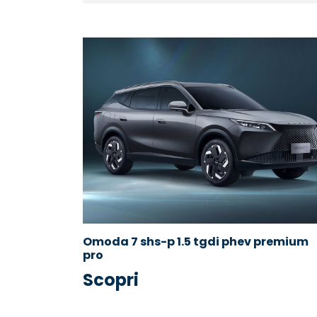
Omoda 7 shs-p 1.5 tgdi phev premium
pro
Scopri