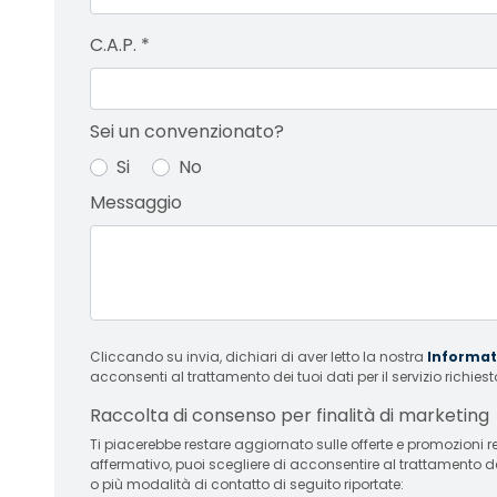
C.A.P.
*
Sei un convenzionato?
Si
No
Messaggio
Cliccando su invia, dichiari di aver letto la nostra
Informati
acconsenti al trattamento dei tuoi dati per il servizio richiest
Raccolta di consenso per finalità di marketing
Ti piacerebbe restare aggiornato sulle offerte e promozioni relative
affermativo, puoi scegliere di acconsentire al trattamento d
o più modalità di contatto di seguito riportate: