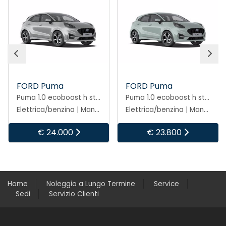
FORD Puma
FORD Puma
Puma 1.0 ecoboost h st-line 125cv
Puma 1.0 ecoboost h st-line 125cv
Elettrica/benzina | Manuale
Elettrica/benzina | Manuale
€ 24.000
€ 23.800
Home
Noleggio a Lungo Termine
Service
Sedi
Servizio Clienti