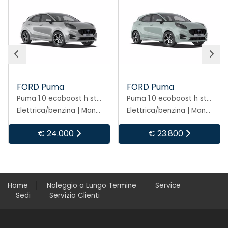
FORD Puma
FORD Puma
F
Puma 1.0 ecoboost h st-line 125cv
Puma 1.0 ecoboost h st-line 125cv
Elettrica/benzina | Manuale
Elettrica/benzina | Manuale
€ 24.000
€ 23.800
Home
Noleggio a Lungo Termine
Service
Sedi
Servizio Clienti