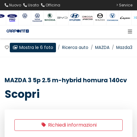
Nuovo
Usato
Officina
> Service
Mostra le 6 foto
Preferiti
Home
Ricerca auto
MAZDA
Mazda3
MAZDA 3 5p 2.5 m-hybrid homura 140cv
Scopri
Richiedi informazioni