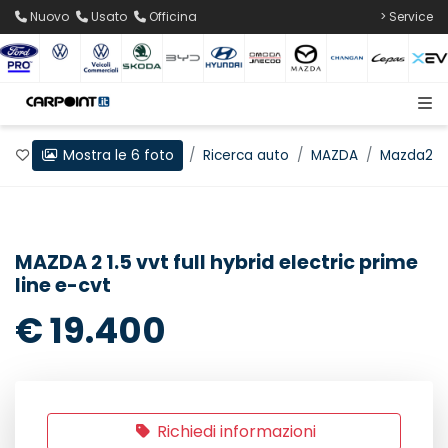
Nuovo
Usato
Officina
> Service
Mostra le 6 foto
Preferiti
Home
Ricerca auto
MAZDA
Mazda2
MAZDA 2 1.5 vvt full hybrid electric prime
line e-cvt
€ 19.400
Richiedi informazioni