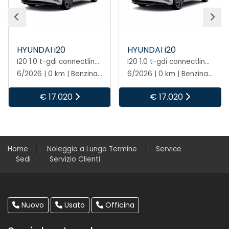
HYUNDAI i20
HYUNDAI i20
I20 1.0 t-gdi connectline exterior pack 90cv mt
I20 1.0 t-gdi connectline exterior pack 90cv mt
6/2026 | 0 km | Benzina | Manuale
6/2026 | 0 km | Benzina | Manuale
€ 17.020
€ 17.020
Home
Noleggio a Lungo Termine
Service
Sedi
Servizio Clienti
Nuovo
Usato
Officina