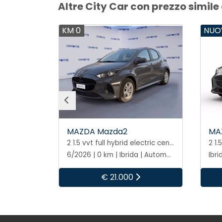
Altre City Car con prezzo simile
KM 0
NUO
MAZDA Mazda2
MA
2 1.5 vvt full hybrid electric centre line e-cvt
2 1.5 vvt full hybrid electric centre line e-cvt
6/2026 | 0 km | Ibrida | Automatico
6/2026 | 0 km | Ibrida | Automatico
Ibr
€ 21.000