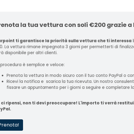
renota la tua vettura con soli €200 grazie a
rpoint ti garantisce la priorità sulla vettura che ti interessa
b
0. La vettura rimane impegnata 3 giorni per permetterti di finaliz
à disponibile per altri clienti.
 procedura è semplice e veloce:
Prenota la vettura in modo sicuro con il tuo conto PayPal o con
Ricevi la notifica e scarica la tua ricevuta. Un nostro consulen
fissare un appuntamento per i giorni a seguire e completare la
 ci ripensi, non ti devi preoccupare! L'importo ti verrà rest
yPal.
Prenota!