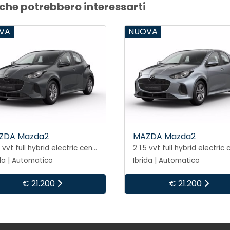
 che potrebbero interessarti
VA
NUOVA
ZDA Mazda2
MAZDA Mazda2
2 1.5 vvt full hybrid electric centre line e-cvt
ida | Automatico
Ibrida | Automatico
€ 21.200
€ 21.200