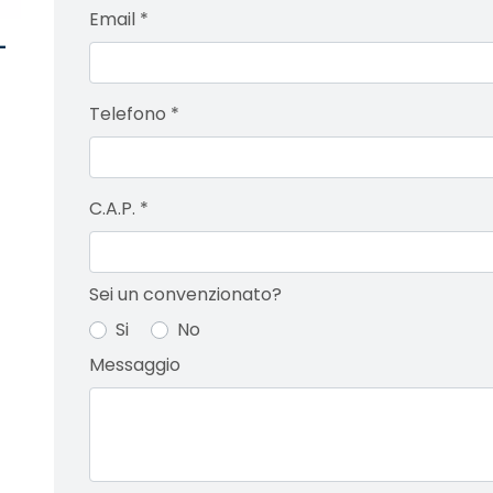
Email
*
-
Telefono
*
C.A.P.
*
Sei un convenzionato?
Si
No
Messaggio