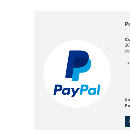
P
Ca
20
sar
La
Se
Pa