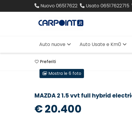
Nuovo
06517622
Usato
06517622715
Auto nuove
Auto Usate e Km0
Preferiti
Mostra le 6 foto
MAZDA 2 1.5 vvt full hybrid electri
€ 20.400