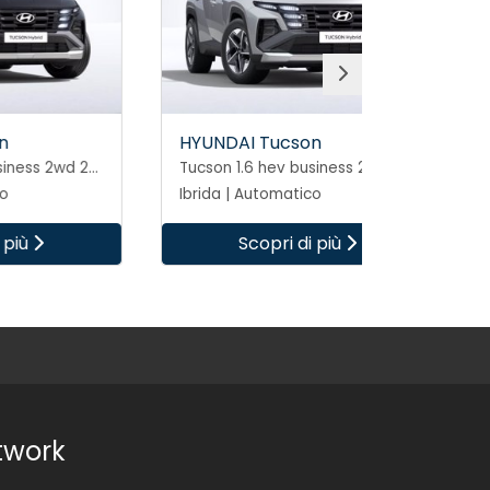
HYUNDAI Tucson
HYUNDAI
Tucson 1.6 hev business 2wd 239cv auto
Tucson 1.6 hev business 2wd 239cv auto
Ibrida | Automatico
Ibrida | 
Scopri di più
S
twork