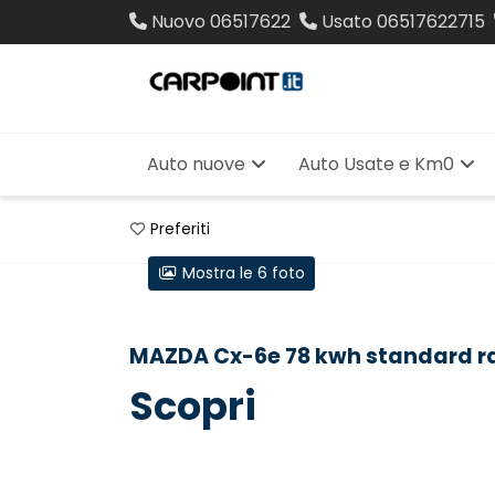
Nuovo
06517622
Usato
06517622715
Auto nuove
Auto Usate e Km0
Preferiti
Mostra le 6 foto
MAZDA Cx-6e 78 kwh standard ra
Scopri