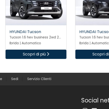
UNDAI Tucson
HYUNDAI Tucson
Tucson 1.6 hev business 2wd 239cv auto
da | Automatico
Ibrida | Automatico
Scopri di più
Scopri di più
ce
Sedi
Servizio Clienti
Social ne