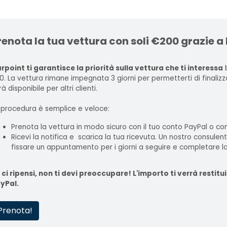
renota la tua vettura con soli €200 grazie a
rpoint ti garantisce la priorità sulla vettura che ti interessa
b
0. La vettura rimane impegnata 3 giorni per permetterti di finaliz
à disponibile per altri clienti.
 procedura è semplice e veloce:
Prenota la vettura in modo sicuro con il tuo conto PayPal o con
Ricevi la notifica e scarica la tua ricevuta. Un nostro consulen
fissare un appuntamento per i giorni a seguire e completare la
 ci ripensi, non ti devi preoccupare! L'importo ti verrà rest
yPal.
Prenota!