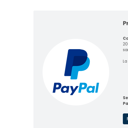
P
Ca
20
sar
La
Se
Pa