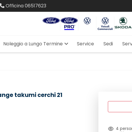
Officina
06517623
Noleggio a Lungo Termine
Service
Sedi
Serv
nge takumi cerchi 21
4
perso