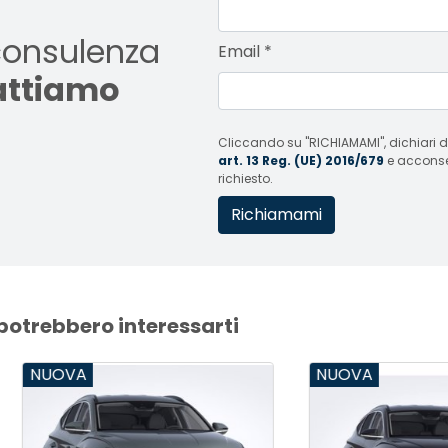
consulenza
Email
*
tattiamo
Cliccando su "RICHIAMAMI", dichiari di
art. 13 Reg. (UE) 2016/679
e acconsent
richiesto.
 potrebbero interessarti
VA
NUOVA