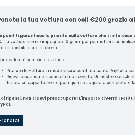
renota la tua vettura con soli €200 grazie a
rpoint ti garantisce la priorità sulla vettura che ti interessa
b
0. La vettura rimane impegnata 3 giorni per permetterti di finaliz
à disponibile per altri clienti.
 procedura è semplice e veloce:
Prenota la vettura in modo sicuro con il tuo conto PayPal o con
Ricevi la notifica e scarica la tua ricevuta. Un nostro consulen
fissare un appuntamento per i giorni a seguire e completare la
 ci ripensi, non ti devi preoccupare! L'importo ti verrà rest
yPal.
Prenota!