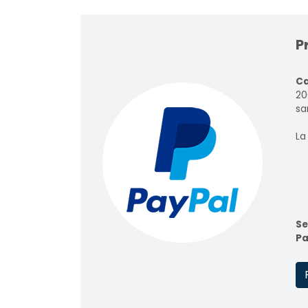
P
Ca
20
sar
La
Se
Pa