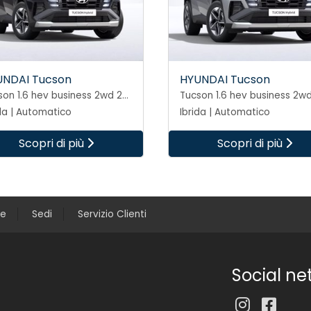
UNDAI Tucson
HYUNDAI Tucson
Tucson 1.6 hev business 2wd 239cv auto
da | Automatico
Ibrida | Automatico
Scopri di più
Scopri di più
ce
Sedi
Servizio Clienti
Social ne