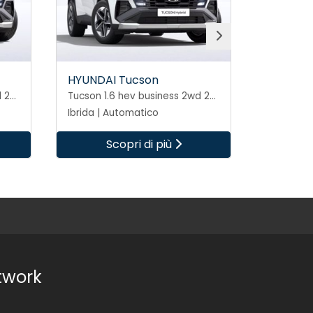
HYUNDAI Tucson
HYUNDA
Tucson 1.6 hev business 2wd 239cv auto
Tucson 1.6 hev business 2wd 239cv auto
Ibrida | Automatico
Ibrida | 
Scopri di più
S
twork