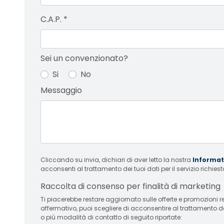
C.A.P.
*
Sei un convenzionato?
Si
No
Messaggio
Cliccando su invia, dichiari di aver letto la nostra
Informati
acconsenti al trattamento dei tuoi dati per il servizio richiest
Raccolta di consenso per finalità di marketing
Ti piacerebbe restare aggiornato sulle offerte e promozioni relative
affermativo, puoi scegliere di acconsentire al trattamento d
o più modalità di contatto di seguito riportate: