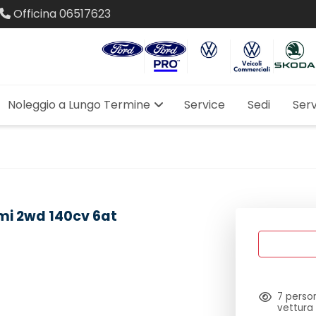
Officina
06517623
Noleggio a Lungo Termine
Service
Sedi
Serv
mi 2wd 140cv 6at
7
person
vettura