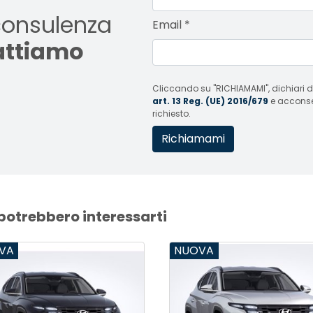
consulenza
Email
*
tattiamo
Cliccando su "RICHIAMAMI", dichiari di
art. 13 Reg. (UE) 2016/679
e acconsent
richiesto.
 potrebbero interessarti
VA
NUOVA