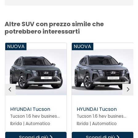
Altre SUV con prezzo simile che
potrebbero interessarti
VA
NUOVA
NUOV
NDAI Tucson
HYUNDAI Tucson
HYUND
Tucson 1.6 hev business 2wd 239cv auto
Tucson 1.6 hev business 2wd 239cv auto
da | Automatico
Ibrida | Automatico
Ibrida
Scopri di più
Scopri di più
Sc