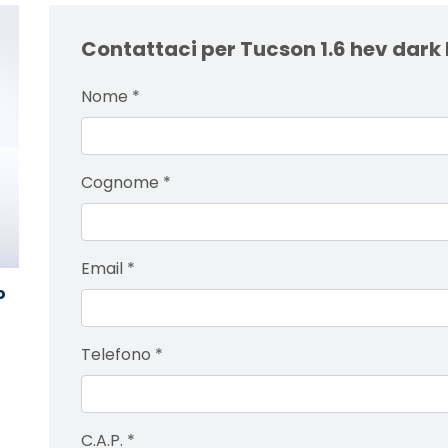
Contattaci per Tucson 1.6 hev dark
Nome
*
Cognome
*
Email
*
o
Telefono
*
C.A.P.
*