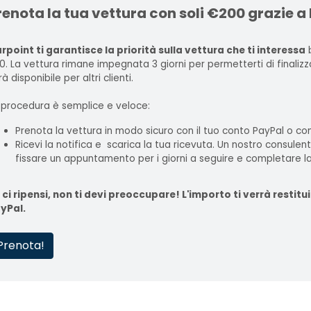
renota la tua vettura con soli €200 grazie a
rpoint ti garantisce la priorità sulla vettura che ti interessa
b
0. La vettura rimane impegnata 3 giorni per permetterti di finaliz
à disponibile per altri clienti.
 procedura è semplice e veloce:
Prenota la vettura in modo sicuro con il tuo conto PayPal o con
Ricevi la notifica e scarica la tua ricevuta. Un nostro consulen
fissare un appuntamento per i giorni a seguire e completare la
 ci ripensi, non ti devi preoccupare! L'importo ti verrà rest
yPal.
Prenota!