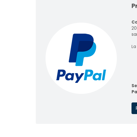
P
Ca
20
sar
La
Se
Pa