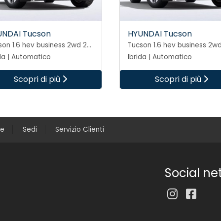
UNDAI Tucson
HYUNDAI Tucson
Tucson 1.6 hev business 2wd 239cv auto
ida | Automatico
Ibrida | Automatico
Scopri di più
Scopri di più
ce
Sedi
Servizio Clienti
Social ne