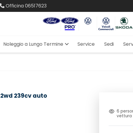
Officina
06517623
Noleggio a Lungo Termine
Service
Sedi
Serv
e 2wd 239cv auto
6
person
vettura