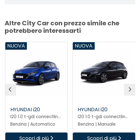
Altre City Car con prezzo simile che
potrebbero interessarti
NUOVA
NUOVA
HYUNDAI i20
HYUNDAI i20
I20 1.0 t-gdi connectline 90cv dct
I20 1.0 t-gdi connectline 90cv mt
Benzina | Automatico
Benzina | Manuale
Scopri di più
Scopri di più