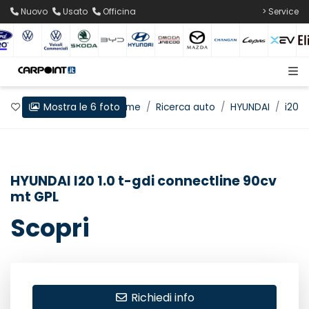
Nuovo
Usato
Officina
> Service
Mostra le 6 foto
Preferiti
Home
Ricerca auto
HYUNDAI
i20
HYUNDAI I20 1.0 t-gdi connectline 90cv
mt GPL
Scopri
Richiedi info