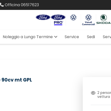
Officina
06517623
Noleggio a Lungo Termine
Service
Sedi
Serv
e 90cv mt GPL
2
person
vettura