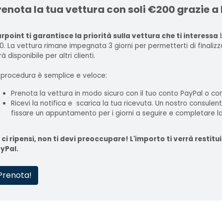
renota la tua vettura con soli €200 grazie a
rpoint ti garantisce la priorità sulla vettura che ti interessa
b
0. La vettura rimane impegnata 3 giorni per permetterti di finaliz
à disponibile per altri clienti.
 procedura è semplice e veloce:
Prenota la vettura in modo sicuro con il tuo conto PayPal o con
Ricevi la notifica e scarica la tua ricevuta. Un nostro consulen
fissare un appuntamento per i giorni a seguire e completare la
 ci ripensi, non ti devi preoccupare! L'importo ti verrà rest
yPal.
Prenota!