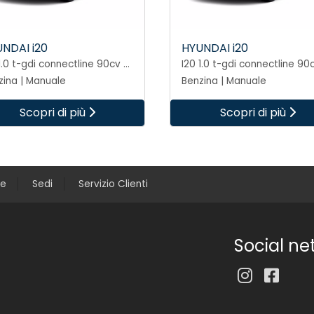
NDAI i20
HYUNDAI i20
I20 1.0 t-gdi connectline 90cv mt
zina | Manuale
Benzina | Manuale
Scopri di più
Scopri di più
ce
Sedi
Servizio Clienti
Social ne