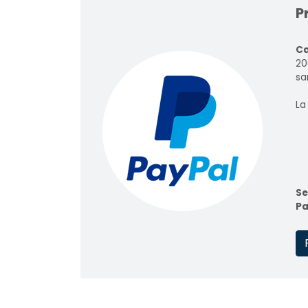
P
Ca
20
sar
La
Se
Pa