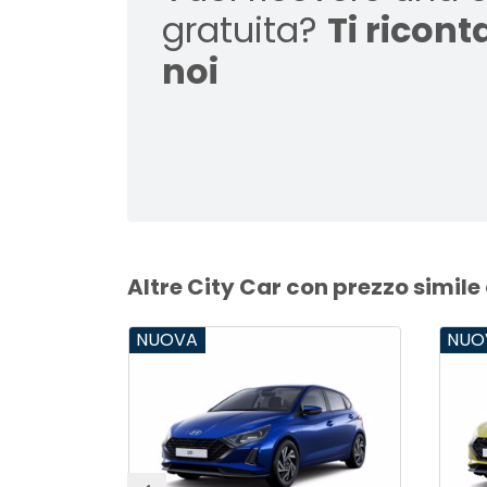
gratuita?
Ti ricon
noi
Altre City Car con prezzo simile
NUOVA
NUO