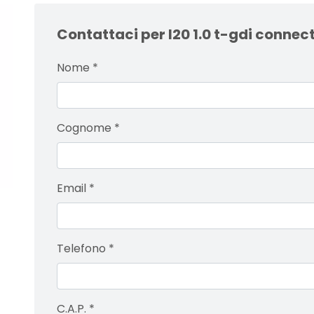
Contattaci per I20 1.0 t-gdi connec
Nome
*
Cognome
*
Email
*
Telefono
*
C.A.P.
*