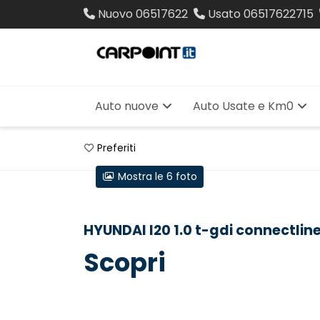
Nuovo
06517622
Usato
06517622715
Auto nuove
Auto Usate e Km0
Preferiti
Mostra le 6 foto
HYUNDAI I20 1.0 t-gdi connectlin
Scopri