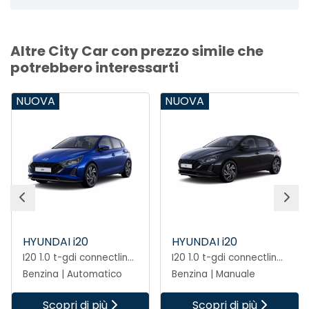
Altre City Car con prezzo simile che
potrebbero interessarti
NUOVA
NUOVA
HYUNDAI i20
HYUNDAI i20
I20 1.0 t-gdi connectline 90cv dct
I20 1.0 t-gdi connectline 90cv mt
Benzina | Automatico
Benzina | Manuale
Scopri di più
Scopri di più