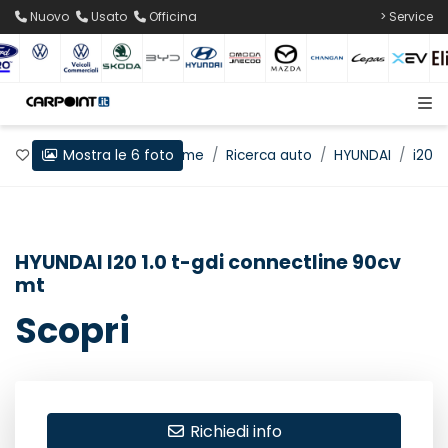
Nuovo
Usato
Officina
> Service
Mostra le 6 foto
Preferiti
Home
Ricerca auto
HYUNDAI
i20
HYUNDAI I20 1.0 t-gdi connectline 90cv
mt
Scopri
Richiedi info