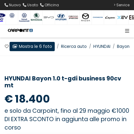
Nuovo
Usato
Officina
> Service
Mostra le 6 foto
Preferiti
Home
Ricerca auto
HYUNDAI
Bayon
HYUNDAI Bayon 1.0 t-gdi business 90cv
mt
€ 18.400
e solo da Carpoint, fino al 29 maggio €1000
DI EXTRA SCONTO in aggiunta alle promo in
corso