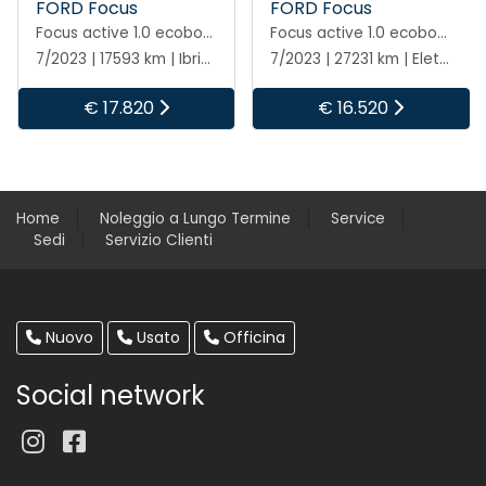
FORD Focus
FORD Focus
Focus active 1.0 ecoboost h design 125cv
Focus active 1.0 ecoboost h design 125cv
7/2023 | 17593 km | Ibrida | Manuale
7/2023 | 27231 km | Elettrica/benzina | Manuale
€ 17.820
€ 16.520
Home
Noleggio a Lungo Termine
Service
Sedi
Servizio Clienti
Nuovo
Usato
Officina
Social network