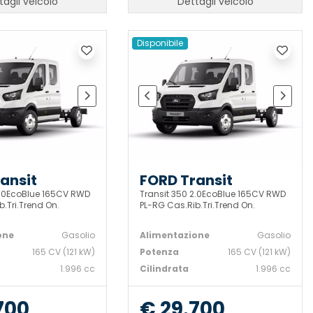
tagli veicolo
Dettagli veicolo
Disponibile
ansit
FORD Transit
2.0EcoBlue 165CV RWD
Transit 350 2.0EcoBlue 165CV RWD
.Tri.Trend On.
PL-RG Cas.Rib.Tri.Trend On.
one
Gasolio
Alimentazione
Gasolio
165 CV (121 kW)
Potenza
165 CV (121 kW)
1.996 cc
Cilindrata
1.996 cc
700
€ 29.700