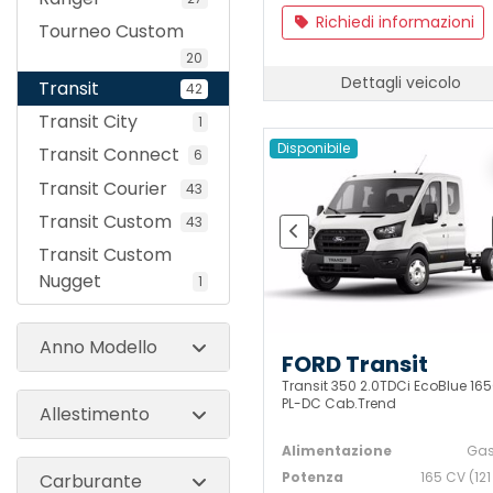
Richiedi informazioni
Tourneo Custom
20
Dettagli veicolo
Transit
42
Transit City
1
Disponibile
Transit Connect
6
Transit Courier
43
Transit Custom
43
Transit Custom
Nugget
1
Anno Modello
FORD Transit
Transit 350 2.0TDCi EcoBlue 16
PL-DC Cab.Trend
Allestimento
Alimentazione
Gas
Potenza
165 CV (121
Carburante