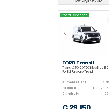
Dettagli veicolo
Pronta Consegna
FORD Transit
Transit 350 2.0TDCi EcoBlue 13
PL-TM Furgone Trend
Alimentazione
Gas
Potenza
130 CV (96
Cilindrata
1.99
€ 29.150