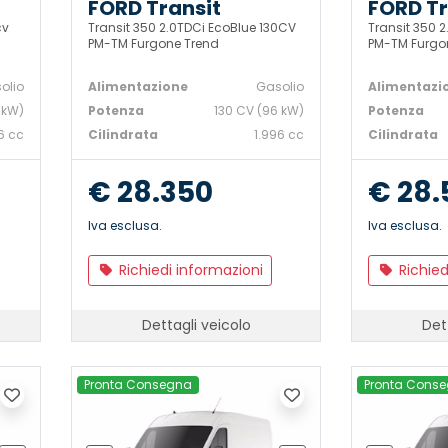
FORD Transit
FORD Tr
cv
Transit 350 2.0TDCi EcoBlue 130CV
Transit 350 
PM-TM Furgone Trend
PM-TM Furgo
olio
Alimentazione
Gasolio
Alimentazi
 kW)
Potenza
130 CV (96 kW)
Potenza
6 cc
Cilindrata
1.996 cc
Cilindrata
€ 28.350
€ 28.
Iva esclusa.
Iva esclusa.
Richiedi informazioni
Richied
Dettagli veicolo
Det
Pronta Consegna
Pronta Cons