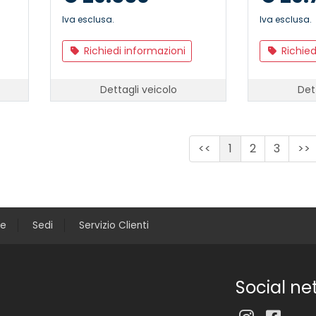
Iva esclusa.
Iva esclusa.
Richiedi informazioni
Richied
Dettagli veicolo
Det
<<
1
2
3
>>
ce
Sedi
Servizio Clienti
Social ne