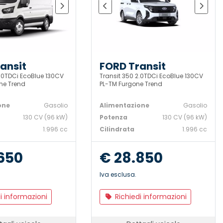
ansit
FORD Transit
2.0TDCi EcoBlue 130CV
Transit 350 2.0TDCi EcoBlue 130CV
ne Trend
PL-TM Furgone Trend
one
Gasolio
Alimentazione
Gasolio
130 CV (96 kW)
Potenza
130 CV (96 kW)
1.996 cc
Cilindrata
1.996 cc
650
€ 28.850
Iva esclusa.
i informazioni
Richiedi informazioni