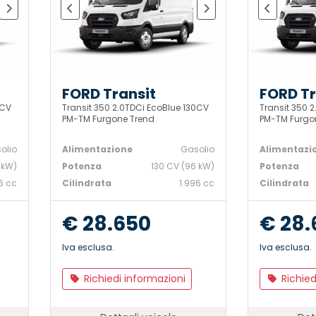
FORD Transit
FORD Tr
0CV
Transit 350 2.0TDCi EcoBlue 130CV
Transit 350 
PM-TM Furgone Trend
PM-TM Furgo
olio
Alimentazione
Gasolio
Alimentazi
 kW)
Potenza
130 CV (96 kW)
Potenza
6 cc
Cilindrata
1.996 cc
Cilindrata
€ 28.650
€ 28.
Iva esclusa.
Iva esclusa.
Richiedi informazioni
Richied