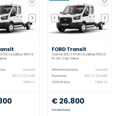
ansit
FORD Transit
2.0TDCi EcoBlue 165CV
Transit 350 2.0TDCi EcoBlue 165CV
rend
PL-DC Cab.Trend
one
Gasolio
Alimentazione
Gasolio
165 CV (121 kW)
Potenza
165 CV (121 kW)
1.996 cc
Cilindrata
1.996 cc
800
€ 26.800
Iva esclusa.