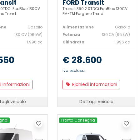
ansit
FORD Transit
2.0TDCi EcoBlue 130CV
Transit 350 2.0TDCi EcoBlue 130CV
ne Trend
PM-TM Furgone Trend
one
Gasolio
Alimentazione
Gasolio
130 CV (96 kW)
Potenza
130 CV (96 kW)
1.996 cc
Cilindrata
1.996 cc
550
€ 28.600
Iva esclusa.
i informazioni
Richiedi informazioni
tagli veicolo
Dettagli veicolo
egna
Pronta Consegna