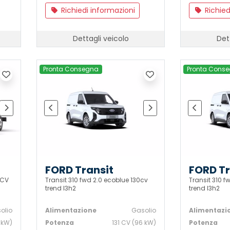
Richiedi informazioni
Richied
Dettagli veicolo
Det
Pronta Consegna
Pronta Cons
FORD Transit
FORD Tr
5CV
Transit 310 fwd 2.0 ecoblue 130cv
Transit 310 f
trend l3h2
trend l3h2
olio
Alimentazione
Gasolio
Alimentazi
 kW)
Potenza
131 CV (96 kW)
Potenza