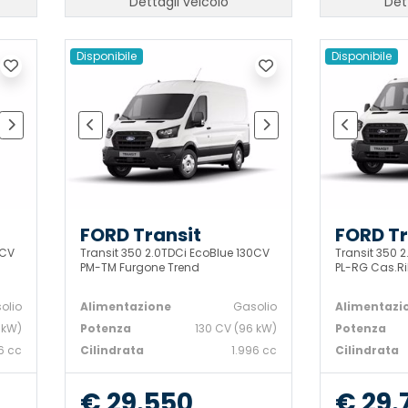
Dettagli veicolo
Det
Disponibile
Disponibile
FORD Transit
FORD Tr
0CV
Transit 350 2.0TDCi EcoBlue 130CV
Transit 350 
PM-TM Furgone Trend
PL-RG Cas.Rib
olio
Alimentazione
Gasolio
Alimentazi
 kW)
Potenza
130 CV (96 kW)
Potenza
6 cc
Cilindrata
1.996 cc
Cilindrata
€ 29.550
€ 29.