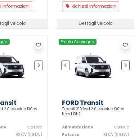
i informazioni
Richiedi informazioni
tagli veicolo
Dettagli veicolo
egna
Pronta Consegna
ansit
FORD Transit
wd 2.0 ecoblue 130cv
Transit 310 fwd 2.0 ecoblue 130cv
trend l3h2
one
Gasolio
Alimentazione
Gasolio
131 CV (96 kW)
Potenza
131 CV (96 kW)