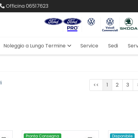
Officina
06517623
Noleggio a Lungo Termine
Service
Sedi
Serv
i
<<
1
2
3
Pronta Consegna
Disponibile