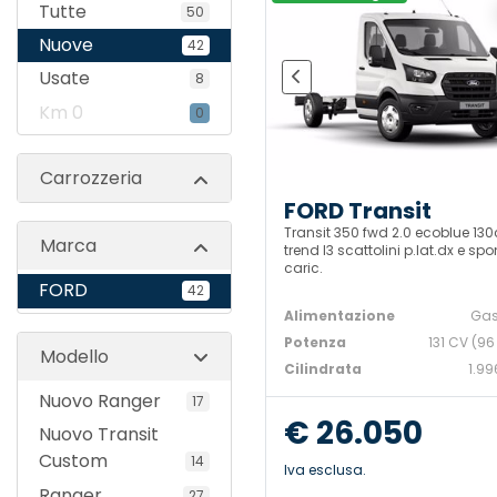
Tutte
50
Nuove
42
Usate
8
Km 0
0
Carrozzeria
FORD Transit
Transit 350 fwd 2.0 ecoblue 130
Marca
trend l3 scattolini p.lat.dx e sp
caric.
FORD
42
Alimentazione
Gas
Potenza
131 CV (96
Modello
Cilindrata
1.99
Nuovo Ranger
17
€ 26.050
Nuovo Transit
Custom
14
Iva esclusa.
Ranger
27