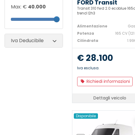
FORD Transit
Max: €
40.000
Transit 310 fwd 2.0 ecoblue 165
trend l2h3
Alimentazione
Gas
Potenza
165 CV (121
Iva Deducibile
Cilindrata
1.99
€ 28.100
Iva esclusa.
Richiedi informazioni
Dettagli veicolo
Disponibile