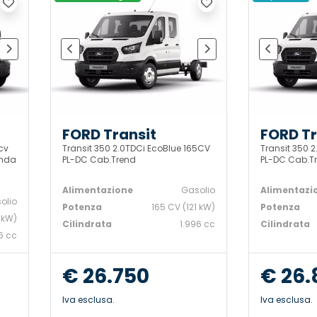
FORD Transit
FORD Tr
cv
Transit 350 2.0TDCi EcoBlue 165CV
Transit 350 
onda
PL-DC Cab.Trend
PL-DC Cab.T
Alimentazione
Gasolio
Alimentazi
olio
Potenza
165 CV (121 kW)
Potenza
 kW)
Cilindrata
1.996 cc
Cilindrata
6 cc
€ 26.750
€ 26.
Iva esclusa.
Iva esclusa.