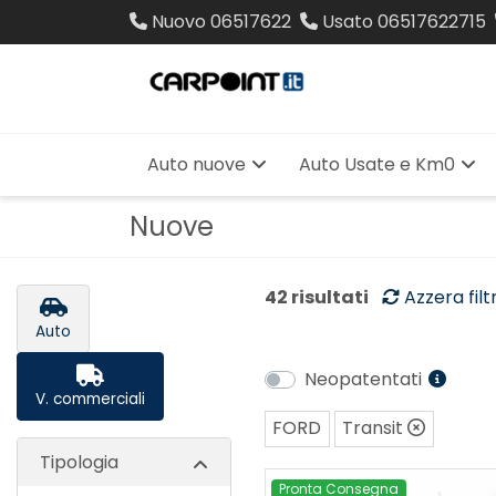
Nuovo
06517622
Usato
06517622715
Auto nuove
Auto Usate e Km0
Nuove
42 risultati
Azzera filtr
Auto
Neopatentati
V. commerciali
FORD
Transit
Tipologia
Pronta Consegna